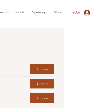
earning Cohorts
Speaking
More
Iniciar sesión
Unirse
Unirse
Unirse