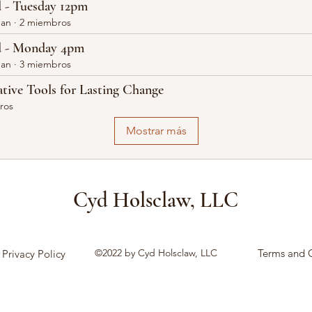
 - Tuesday 12pm
gan
·
2 miembros
d - Monday 4pm
gan
·
3 miembros
ative Tools for Lasting Change
ros
Mostrar más
Cyd Holsclaw, LLC
©2022 by Cyd Holsclaw, LLC
Terms and 
Privacy Policy