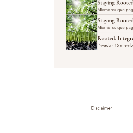
Staying Rooted
Miembros que pa
Staying Roote
Miembros que pa
Rooted: Integr
Privado
·
16 miemb
Disclaimer