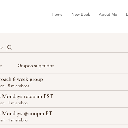
Home
New Book
About Me
L
s
Grupos sugeridos
oach 6 week group
gan
·
5 miembros
d Mondays 10:00am EST
gan
·
1 miembro
d Mondays @1:00pm ET
gan
·
1 miembro